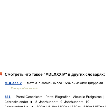
Смотреть что такое "MDLXXXIV" в других словарях:
MDLXXXIV
— матем. • Запись числа 1584 римскими цифрами
…
Словарь обозначений
831
— Portal Geschichte | Portal Biografien | Aktuelle Ereignisse |
Jahreskalender ◄ | 8. Jahrhundert | 9. Jahrhundert | 10.
Jahrhundert | ► ◄ | 800er | 810er | 820er | 830er | 840er | 850er |