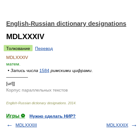
English-Russian dictionary designations
MDLXXXIV
Толкование
Перевод
MDLXXXIV
матем.
•
Запись числа
1584
римскими цифрами
.
—————
[url]]
Корпус параллельных текстов
English-Russian dictionary designations
.
2014
.
Игры ⚽
Нужно сделать НИР?
MDLXXXIII
MDLXXXIX