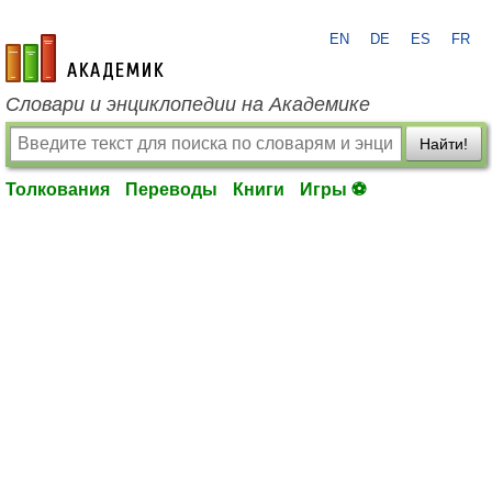
EN
DE
ES
FR
academic.ru
Словари и энциклопедии на Академике
Найти!
Толкования
Переводы
Книги
Игры ⚽