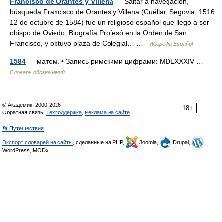
Francisco de Orantes y Villena
— Saltar a navegación,
búsqueda Francisco de Orantes y Villena (Cuéllar, Segovia, 1516
12 de octubre de 1584) fue un religioso español que llegó a ser
obispo de Oviedo. Biografía Profesó en la Orden de San
Francisco, y obtuvo plaza de Colegial… …
Wikipedia Español
1584
— матем. • Запись римскими цифрами: MDLXXXIV …
Словарь обозначений
© Академик, 2000-2026
18+
Обратная связь:
Техподдержка
,
Реклама на сайте
👣 Путешествия
Экспорт словарей на сайты
, сделанные на PHP,
Joomla,
Drupal,
WordPress, MODx.